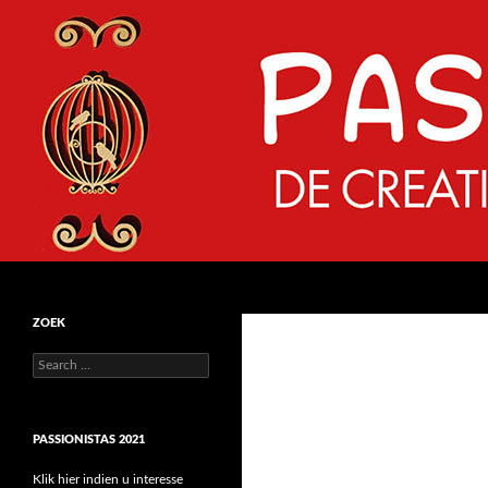
Search
Passionistas 2016
Een hobbybeurs met een grote H
ZOEK
S
e
a
r
PASSIONISTAS 2021
c
h
Klik hier indien u interesse
f