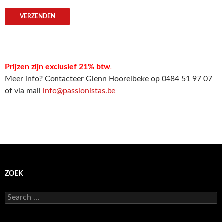
Prijzen zijn exclusief 21% btw.
Meer info? Contacteer Glenn Hoorelbeke op 0484 51 97 07
of via mail
info@passionistas.be
ZOEK
S
e
a