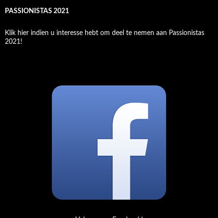
r
c
PASSIONISTAS 2021
h
f
Klik hier indien u interesse hebt om deel te nemen aan Passionistas
o
2021!
r
: